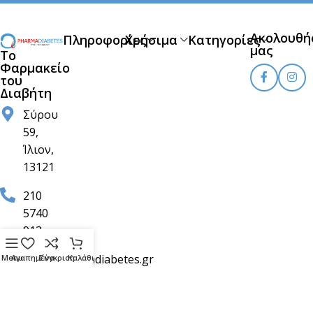
Ακολουθή
Πληροφορίες
Χρήσιμα
Κατηγορίες
μας
Το
Φαρμακείο
του
Διαβήτη
Σύρου
59,
Ίλιον,
13121
210
5740
913
info@pharmadiabetes.gr
Menu
Αγαπημένα
Σύγκριση
Καλάθι