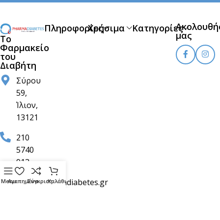
Ακολουθή
Πληροφορίες
Χρήσιμα
Κατηγορίες
μας
Το
Φαρμακείο
του
Διαβήτη
Σύρου
59,
Ίλιον,
13121
210
5740
913
info@pharmadiabetes.gr
Menu
Αγαπημένα
Σύγκριση
Καλάθι