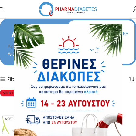
A-Derma
Αρχική σελίδα
A-Derma
Filters
SOLD OUT