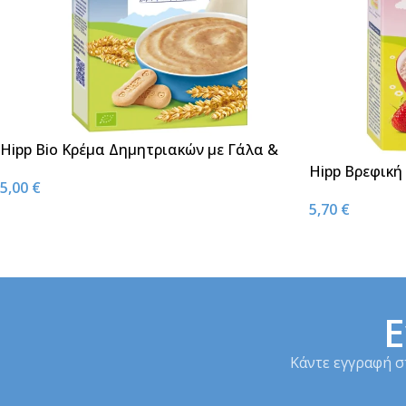
Hipp Bio Κρέμα Δημητριακών με Γάλα &
Μπισκότο 6m+ 250g
Hipp Βρεφική
5,00
€
& Βατόμουρο 
5,70
€
8m+ 250g
Ε
Κάντε εγγραφή σ