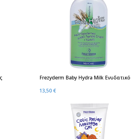
ς
Frezyderm Baby Hydra Milk Ενυδατικό
ml
Βρεφικό Γαλάκτωμα 200ml
13,50
€