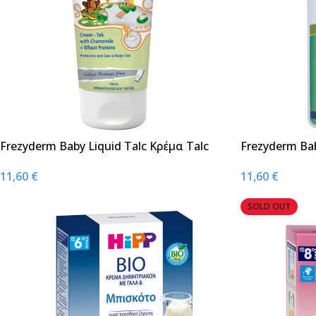
Frezyderm Baby Liquid Talc Κρέμα Talc
Frezyderm Ba
για Χρήση κατά την Αλλαγή Πάνας 150ml
Αρωματισμένο
11,60
€
11,60
€
Βρέφη & Ενήλ
SOLD OUT