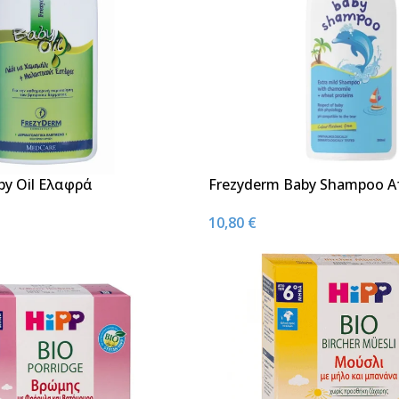
by Oil Ελαφρά
Frezyderm Baby Shampoo Α
 Ενυδατικό Λάδι για
Σαμπουάν 300ml
10,80
€
ικες 200ml