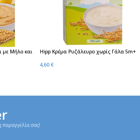
ι με Μήλο και
Hipp Κρέμα Ρυζάλευρο χωρίς Γάλα 5m+
 Ηλικίες
200g
4,60
€
er
 παραγγελία σας!