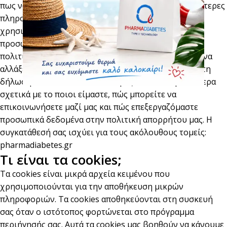
πως να ελέγχετε τις προτιμήσεις cookie. Για περισσότερες
πληροφορίες σχετικά με τον τρόπο με τον οποίο
χρησιμοποιούμε, αποθηκεύουμε και διατηρούμε τα
προσωπικά σας δεδομένα ασφαλή, ανατρέξτε στην
πολιτική απορρήτου μας.Μπορείτε ανά πάσα στιγμή να
αλλάξετε ή να ανακαλέσετε τη συγκατάθεσή σας από τη
δήλωση cookie στον ιστότοπό μας.Μάθετε περισσότερα
σχετικά με το ποιοι είμαστε, πώς μπορείτε να
επικοινωνήσετε μαζί μας και πώς επεξεργαζόμαστε
προσωπικά δεδομένα στην πολιτική απορρήτου μας. Η
συγκατάθεσή σας ισχύει για τους ακόλουθους τομείς:
pharmadiabetes.gr
Τι είναι τα cookies;
Τα cookies είναι μικρά αρχεία κειμένου που
χρησιμοποιούνται για την αποθήκευση μικρών
πληροφοριών. Τα cookies αποθηκεύονται στη συσκευή
σας όταν ο ιστότοπος φορτώνεται στο πρόγραμμα
περιήγησής σας. Αυτά τα cookies μας βοηθούν να κάνουμε