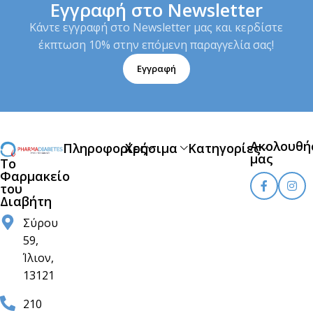
Εγγραφή στο Newsletter
Κάντε εγγραφή στο Newsletter μας και κερδίστε
έκπτωση 10% στην επόμενη παραγγελία σας!
Εγγραφή
Ακολουθή
Πληροφορίες
Χρήσιμα
Κατηγορίες
μας
Το
Φαρμακείο
του
Διαβήτη
Σύρου
59,
Ίλιον,
13121
210