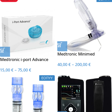
(CGM)
Medtronic Minimed
Medtronic i-port Advance
Αισθητήρες Guardian
40,00
€
–
200,00
€
Θύρα Υποδοχής Ενέσεων
Sensor 3
15,00
€
–
75,00
€
ΕΟΠΥΥ