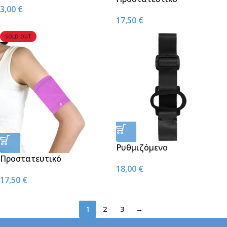
3,00
€
Περιβραχιόνιο Αισθητήρων
17,50
€
Μπεζ
SOLD OUT
Ρυθμιζόμενο
Προστατευτικό
Περιβραχιόνιο Αισθητήρα
18,00
€
Περιβραχιόνιο Αισθητήρων
Dexcom Grey
17,50
€
Ροζ-Λιλά
1
2
3
→