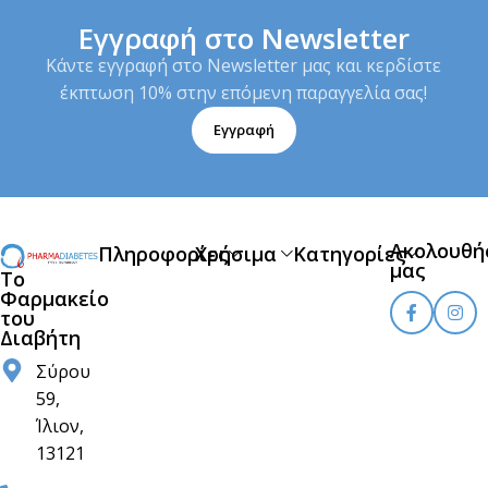
Εγγραφή στο Newsletter
Κάντε εγγραφή στο Newsletter μας και κερδίστε
έκπτωση 10% στην επόμενη παραγγελία σας!
Εγγραφή
Ακολουθή
Πληροφορίες
Χρήσιμα
Κατηγορίες
μας
Το
Φαρμακείο
του
Διαβήτη
Σύρου
59,
Ίλιον,
13121