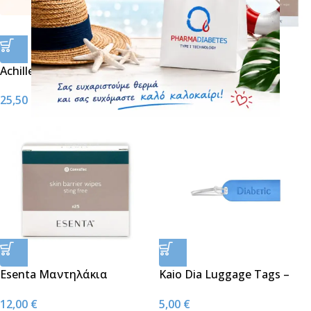
Achilleion Pharma Τοπικό
Esenta Μαντηλάκια
Αναισθητικό Σπρέι
Αφαίρεσης Κόλλας 30τμχ
25,50
€
12,00
€
Anaesthilion Spray 100ml
Esenta Μαντηλάκια
Kaio Dia Luggage Tags –
Συγκόλλησης 30τμχ
Ακρυλικές Ετικέτες
12,00
€
5,00
€
Αποσκευών