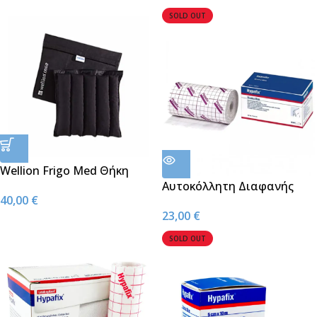
Ευαισθητοποίησης για
SOLD OUT
Διαβητικούς
Wellion Frigo Med Θήκη
Ψύξης Ινσουλίνης XX Large
Αυτοκόλλητη Διαφανής
40,00
€
Ταινία Hypafix Transparent
23,00
€
15cm*10m
SOLD OUT