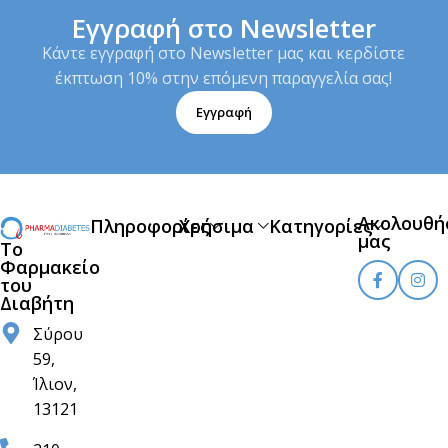
Εγγραφή στο Newsletter
Κάντε εγγραφή στο Newsletter μας και κερδίστε
έκπτωση 10% στην επόμενη παραγγελία σας!
Εγγραφή
Ακολουθή
Πληροφορίες
Χρήσιμα
Κατηγορίες
μας
Το
Φαρμακείο
του
Διαβήτη
Σύρου
59,
Ίλιον,
13121