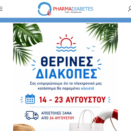
υών - Αισθητήρων
Προστατευτικά holders αισθητήρων