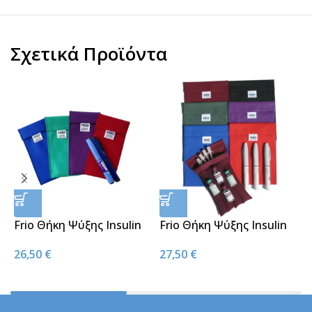
Σχετικά Προϊόντα
Frio Θήκη Ψύξης Insulin
Frio Θήκη Ψύξης Insulin
Duo Wallet – διάφορα
Large Wallet
W
26,50
€
27,50
€
χρώματα
Ψ
2