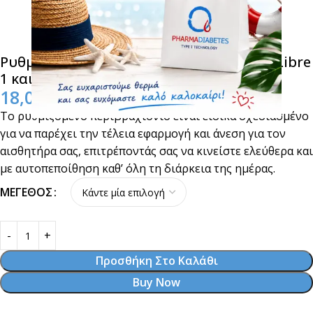
Ρυθμιζόμενο Περιβραχιόνιο Αισθητήρα Libre
1 και 2 Grey
18,00
€
Το ρυθμιζόμενο περιβραχιόνιο είναι ειδικά σχεδιασμένο
για να παρέχει την τέλεια εφαρμογή και άνεση για τον
αισθητήρα σας, επιτρέποντάς σας να κινείστε ελεύθερα και
με αυτοπεποίθηση καθ’ όλη τη διάρκεια της ημέρας.
ΜΈΓΕΘΟΣ
Προσθήκη Στο Καλάθι
Buy Now