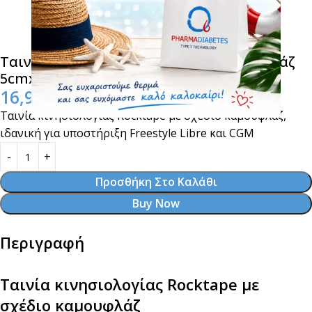
Ταινία κινησιολογίας Rocktape Καμουφλάζ
5cmx5m
16,90
€
Ταινία κινησιολογίας Rocktape με σχέδιο καμουφλάζ,
ιδανική για υποστήριξη Freestyle Libre και CGM
Προσθήκη Στο Καλάθι
Buy Now
Περιγραφή
Ταινία κινησιολογίας Rocktape με
σχέδιο καμουφλάζ