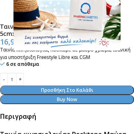
Ταινία κινησιολογίας Rocktape Μαύρη
5cmx5m
16,90
€
Ταινία κινησιολογίας Rocktape σε μαύρο χρώμα, ιδανική
για υποστήριξη Freestyle Libre και CGM
6 σε απόθεμα
Προσθήκη Στο Καλάθι
Buy Now
Περιγραφή