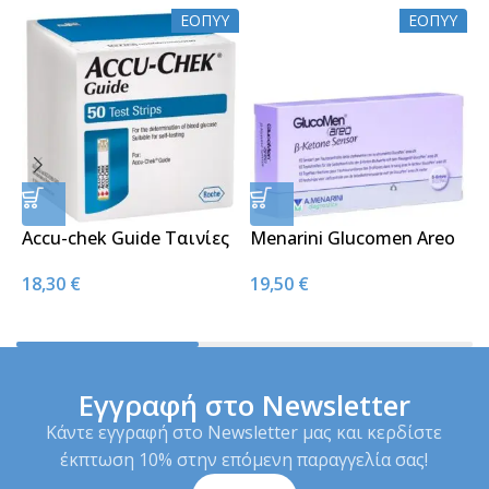
ΕΟΠΥΥ
ΕΟΠΥΥ
Accu-chek Guide Ταινίες
Menarini Glucomen Areo
Μέτρησης Σακχάρου
Ketone Sensor 10τμχ
W
18,30
€
19,50
€
50τμχ
Μ
0
Α
Εγγραφή στο Newsletter
Κάντε εγγραφή στο Newsletter μας και κερδίστε
έκπτωση 10% στην επόμενη παραγγελία σας!