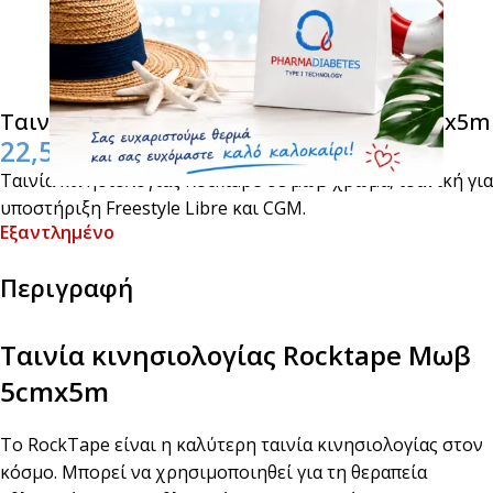
Ταινία κινησιολογίας Rocktape Mωβ 5cmx5m
22,50
€
Ταινία κινησιολογίας Rocktape σε μωβ χρώμα, ιδανική για
υποστήριξη Freestyle Libre και CGM.
Εξαντλημένο
Περιγραφή
Ταινία κινησιολογίας Rocktape Mωβ
5cmx5m
Το RockTape είναι η καλύτερη ταινία κινησιολογίας στον
κόσμο. Μπορεί να χρησιμοποιηθεί για τη θεραπεία