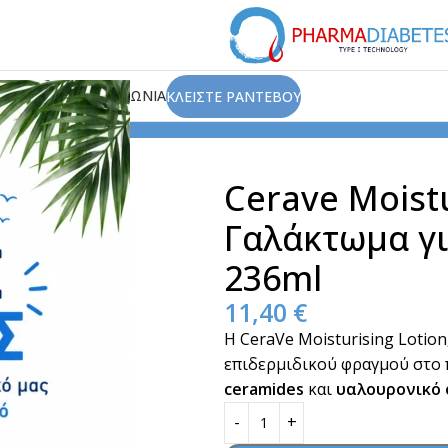
ΙΟΥ
ΑΡΘΡΑ
ΕΠΙΚΟΙΝΩΝΙΑ
ΚΛΕΙΣΤΕ ΡΑΝΤΕΒΟΥ
υδάτωση Σώματος
Cerave Moisturising Lotion Ενυδατικό
Cerave Moistu
Γαλάκτωμα γ
236ml
11,40
€
Η CeraVe Moisturising Lotion
επιδερμιδικού φραγμού στο
ceramides
και
υαλουρονικό 