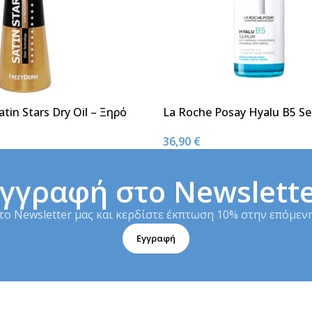
tin Stars Dry Oil – Ξηρό
La Roche Posay Hyalu B5 S
ος 250ml
Υαλουρονικό Οξύ 30ml
36,90
€
γγραφή στο Newslett
το Newsletter μας και κερδίστε έκπτωση 10% στην επόμενη
Εγγραφή