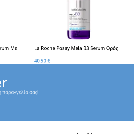
erum Με
La Roche Posay Mela B3 Serum Ορός
Εντατικής Δράσης κατά των Κηλίδων
40,50
€
30ml
er
 παραγγελία σας!