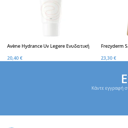
Avène Hydrance Uv Legere Ενυδατική
Frezyderm Sa
Κρέμα Ελαφριάς Υφής SPF30 40ml
Λάδι Σώματ
20,40
€
23,30
€
Ε
Κάντε εγγραφή σ