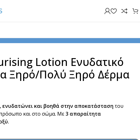
 Γαλάκτωμα για Ξηρό/Πολύ Ξηρό Δέρμα 236ml
rising Lotion Ενυδατικό
ια Ξηρό/Πολύ Ξηρό Δέρμα
, ενυδατώνει και βοηθά στην αποκατάσταση
του
 πρόσωπο και στο σώμα. Με
3 απαραίτητα
οξύ.