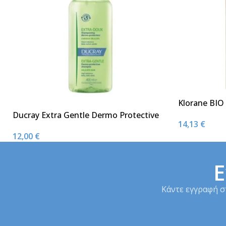
Klorane BI
Σαμπουάν Θ
Ducray Extra Gentle Dermo Protective
14,13
€
Πολύ Ξηρά 
Shampoo Προστατευτικό Σαμπουάν
Cupuacu 20
12,00
€
Καθημερινής Χρήσης για Όλη την
Οικογένεια 400ml
Ε
Κάντε εγγραφή σ