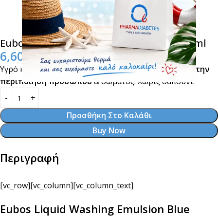
Eubos Liquid Washing Emulsion Blue 200ml
6,60
€
Υγρό καθαρισμού για τον
καθημερινό καθαρισμό & την
περιποίηση προσώπου
& σώματος. Χωρίς σαπούνι.
Προσθήκη Στο Καλάθι
Buy Now
Περιγραφή
[vc_row][vc_column][vc_column_text]
Eubos Liquid Washing Emulsion Blue