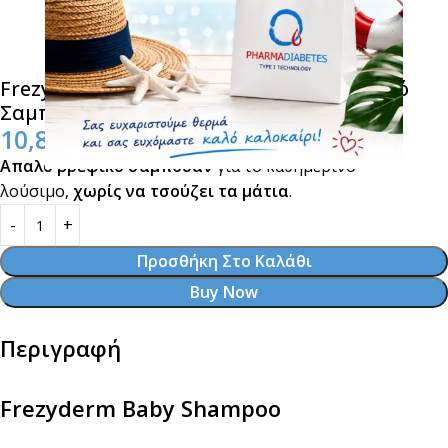
Frezyderm Baby Shampoo Απαλό Βρεφικό
Σαμπουάν 300ml
10,80
€
Απαλό βρεφικό σαμπουάν
για το καθημερινό
λούσιμο,
χωρίς να τσούζει τα μάτια
.
Προσθήκη Στο Καλάθι
Buy Now
Περιγραφή
Frezyderm Baby Shampoo