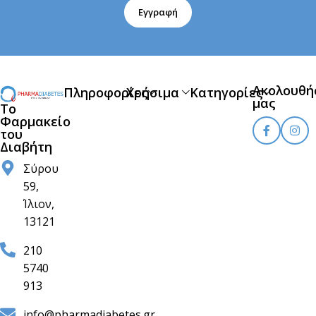
Εγγραφή
Ακολουθή
Πληροφορίες
Χρήσιμα
Κατηγορίες
μας
Το
Φαρμακείο
του
Διαβήτη
Σύρου
59,
Ίλιον,
13121
210
5740
913
info@pharmadiabetes.gr