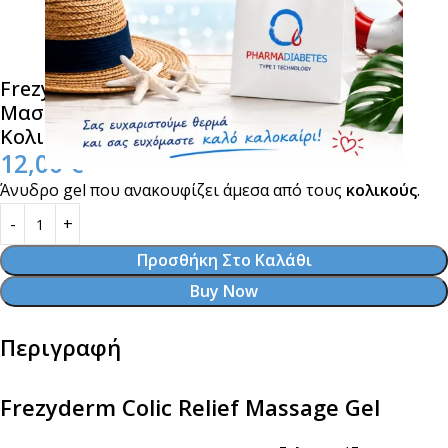
Frezyderm Colic Relief Massage Gel Τζελ
Μασάζ για την Ανακούφιση από τους
Κολικούς 100ml
12,00
€
Άνυδρο gel που ανακουφίζει άμεσα από τους
κολικούς
.
Προσθήκη Στο Καλάθι
Buy Now
Περιγραφή
Frezyderm Colic Relief Massage Gel