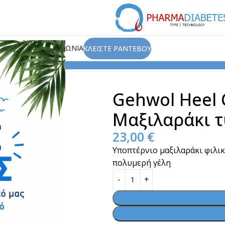
ΙΟΥ
ΑΡΘΡΑ
ΕΠΙΚΟΙΝΩΝΙΑ
ΚΛΕΙΣΤΕ ΡΑΝΤΕΒΟΥ
Προστατευτικά
Gehwol
Gehwol Heel Cushion G Υποπτέρνιο
Gehwol Heel 
Μαξιλαράκι 
23,00
€
Υποπτέρνιο μαξιλαράκι φιλικ
πολυμερή γέλη