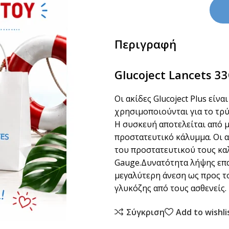
Περιγραφή
Glucoject Lancets 3
Οι ακίδες Glucoject Plus είν
χρησιμοποιούνται για το τρύ
Η συσκευή αποτελείται από μ
προστατευτικό κάλυμμα. Οι 
του προστατευτικού τους καλ
Gauge.Δυνατότητα λήψης επα
μεγαλύτερη άνεση ως προς τ
γλυκόζης από τους ασθενείς.
Σύγκριση
Add to wishli