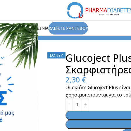
ΙΟΥ
ΑΡΘΡΑ
ΕΠΙΚΟΙΝΩΝΙΑ
ΚΛΕΙΣΤΕ ΡΑΝΤΕΒΟΥ
oject Plus Lancets 33G Σκαρφιστήρες 50τμχ
Glucoject Plu
ΕΟΠΥΥ
Σκαρφιστήρε
2,30
€
Οι ακίδες Glucoject Plus είν
χρησιμοποιούνται για το τρύ