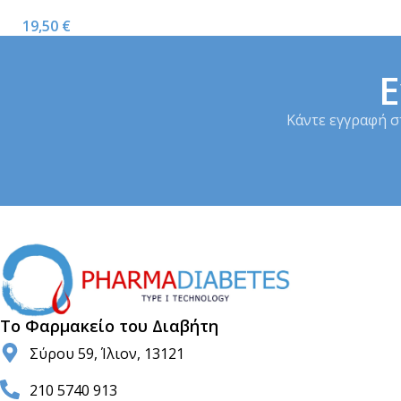
Ταινίες Μέτρησης Κετόνης 10τμχ
Ινσουλίνης
19,50
€
Ε
Κάντε εγγραφή σ
Το Φαρμακείο του Διαβήτη
Σύρου 59, Ίλιον, 13121
210 5740 913