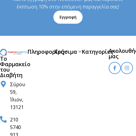
έκπτωση 10% στην επόμενη παραγγελία σας!
Εγγραφή
Ακολουθή
Πληροφορίες
Χρήσιμα
Κατηγορίες
μας
Το
Φαρμακείο
του
Διαβήτη
Σύρου
59,
Ίλιον,
13121
210
5740
913