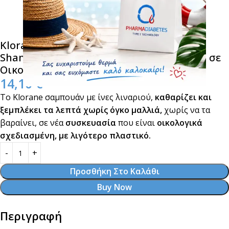
Klorane Flax Fiber Volume & Texture
Shampoo BIO Σαμπουάν με Ίνες Λιναριού σε
Οικολογική Συσκευασία 400ml
14,10
€
Το Klorane σαμπουάν με ίνες λιναριού,
καθαρίζει και
ξεμπλέκει τα λεπτά χωρίς όγκο μαλλιά,
χωρίς να τα
βαραίνει, σε νέα
συσκευασία
που είναι
οικολογικά
σχεδιασμένη, με λιγότερο πλαστικό.
Προσθήκη Στο Καλάθι
Buy Now
Περιγραφή