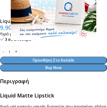
Liquid Matte Lipstick Coral Peach 03
9,90
€
Υγρό ματ κραγιόν μακράς διάρκειας
3 σε απόθεμα
Προσθήκη Στο Καλάθι
Buy Now
Περιγραφή
Liquid Matte Lipstick
Υγρό ματ κραγιόν μακράς διαρκείας που προσφέρει πλήρη