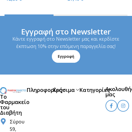
Εγγραφή στο Newsletter
Κάντε εγγραφή στο Newsletter μας και κερδίστε
έκπτωση 10% στην επόμενη παραγγελία σας!
Εγγραφή
Ακολουθή
Πληροφορίες
Χρήσιμα
Κατηγορίες
μας
Το
Φαρμακείο
του
Διαβήτη
Σύρου
59,