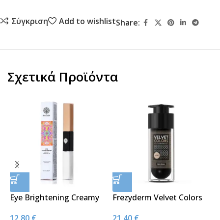
Σύγκριση
Add to wishlist
Share:
Σχετικά Προϊόντα
Eye Brightening Creamy
Frezyderm Velvet Colors
G
Concealer No 30 Nude
Μake Up Light 30ml
N
12,80
€
21,40
€
1
6