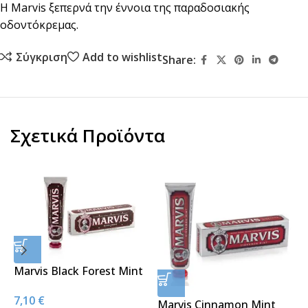
H Marvis ξεπερνά την έννοια της παραδοσιακής
οδοντόκρεμας.
Σύγκριση
Add to wishlist
Share:
Σχετικά Προϊόντα
Marvis Black Forest Mint
Toothpaste 75ml
7,10
€
Marvis Cinnamon Mint
M