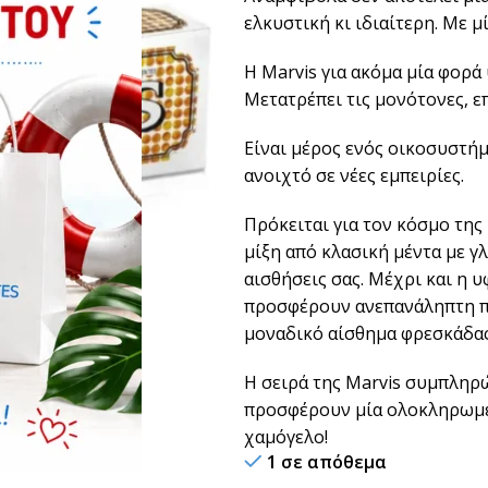
ελκυστική κι ιδιαίτερη. Με μ
Η Marvis για ακόμα μία φορά
Μετατρέπει τις μονότονες, 
Είναι μέρος ενός οικοσυστή
ανοιχτό σε νέες εμπειρίες.
Πρόκειται για τον κόσμο της
μίξη από κλασική μέντα με γλ
αισθήσεις σας. Μέχρι και η 
προσφέρουν ανεπανάληπτη πρ
μοναδικό αίσθημα φρεσκάδας
Η σειρά της Marvis συμπληρ
προσφέρουν μία ολοκληρωμέν
χαμόγελο!
1 σε απόθεμα