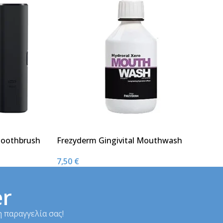
 Toothbrush
Frezyderm Gingivital Mouthwash
α Μαύρη
Στοματικό Διάλυμα Ενυδάτωσης 250ml
7,50
€
er
 παραγγελία σας!