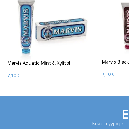
Marvis Blac
Marvis Aquatic Mint & Xylitol
75ml
Toothpaste 85ml
7,10
€
7,10
€
Ε
Κάντε εγγραφή σ