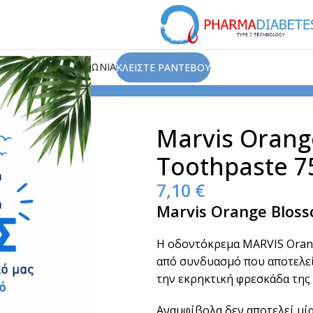
ΙΟΥ
ΑΡΘΡΑ
ΕΠΙΚΟΙΝΩΝΙΑ
ΚΛΕΙΣΤΕ ΡΑΝΤΕΒΟΥ
ος
Οδοντόκρεμες & Στοματικά Διαλύματα
Marvis Orange 
Marvis Orang
Toothpaste 7
7,10
€
Marvis Orange Blos
Η οδοντόκρεμα MARVIS Orang
από συνδυασμό που αποτελεί
την εκρηκτική φρεσκάδα της 
Αναμφίβολα δεν αποτελεί μί