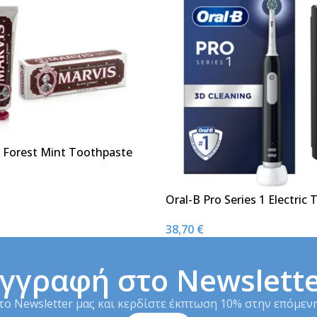
k Forest Mint Toothpaste
Oral-B Pro Series 1 Electric
Ηλεκτρική Οδοντόβουρτσ
38,70
€
1τμχ
γγραφή στο Newslett
το Newsletter μας και κερδίστε έκπτωση 10% στην επόμενη