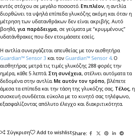
εντός στόχου σε μεγάλο ποσοστό.
Επιπλέον
, η αντλία
διορθώνει τα υψηλά επίπεδα γλυκόζης ακόμη και όταν η
μέτρηση των υδατανθράκων δεν είναι ακριβής. Αυτό
βοηθά,
για παράδειγμα
, σε γεύματα με “κρυμμένους”
υδατάνθρακες που δεν ετοιμάσατε εσείς.
Η αντλία συνεργάζεται απευθείας με τον αισθητήρα
Guardian™ Sensor 3
και τον
Guardian™ Sensor 4
. Ο
αισθητήρας μετρά τις τιμές γλυκόζης 288 φορές την
ημέρα, κάθε 5 λεπτά.
Στη συνέχεια
, στέλνει αυτόματα τα
δεδομένα στην αντλία.
Με αυτόν τον τρόπο
, βλέπετε
άμεσα τα επίπεδα και την τάση της γλυκόζης σας.
Τέλος
, η
συσκευή συνδέεται εύκολα με το κινητό σας τηλέφωνο,
εξασφαλίζοντας απόλυτο έλεγχο και διακριτικότητα.
Σύγκριση
Add to wishlist
Share: