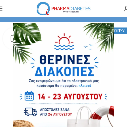
Αρχική σελίδα
Medtronic
Αντλίες Έγχυσης Ινσουλίνης
ΕΟΠΥΥ