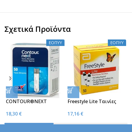
Σχετικά Προϊόντα
ΕΟΠΥΥ
ΕΟΠΥΥ
CONTOUR®ΝΕΧΤ
Freestyle Lite Ταινίες
M
Ταινίες Μέτρησης
Μέτρησης Σακχάρου
Π
18,30
€
17,16
€
2
Σακχάρου 50strips
50τμχ
S
Σ
Π