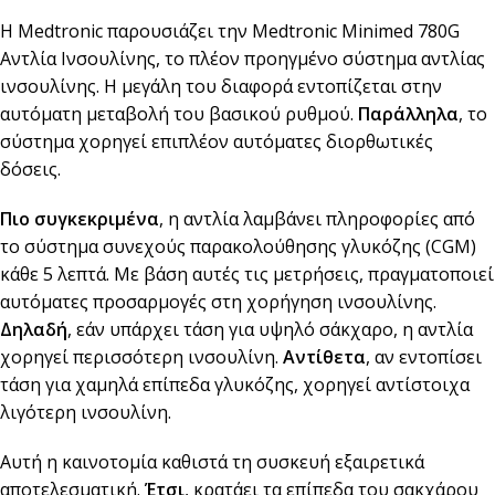
Η Medtronic παρουσιάζει την Medtronic Minimed 780G
Αντλία Ινσουλίνης, το πλέον προηγμένο σύστημα αντλίας
ινσουλίνης. Η μεγάλη του διαφορά εντοπίζεται στην
αυτόματη μεταβολή του βασικού ρυθμού.
Παράλληλα
, το
σύστημα χορηγεί επιπλέον αυτόματες διορθωτικές
δόσεις.
Πιο συγκεκριμένα
, η αντλία λαμβάνει πληροφορίες από
το σύστημα συνεχούς παρακολούθησης γλυκόζης (CGM)
κάθε 5 λεπτά. Με βάση αυτές τις μετρήσεις, πραγματοποιεί
αυτόματες προσαρμογές στη χορήγηση ινσουλίνης.
Δηλαδή
, εάν υπάρχει τάση για υψηλό σάκχαρο, η αντλία
χορηγεί περισσότερη ινσουλίνη.
Αντίθετα
, αν εντοπίσει
τάση για χαμηλά επίπεδα γλυκόζης, χορηγεί αντίστοιχα
λιγότερη ινσουλίνη.
Αυτή η καινοτομία καθιστά τη συσκευή εξαιρετικά
αποτελεσματική.
Έτσι
, κρατάει τα επίπεδα του σακχάρου