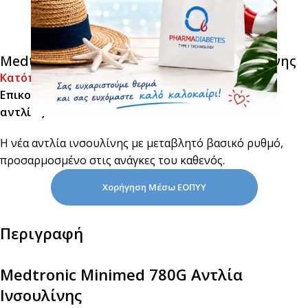
Medtronic Minimed 780G Αντλία Ινσουλίνης
Κατόπιν Παραγγελίας
Επικοινωνήστε μαζί μας για την παραγγελία της
αντλίας.
Η νέα αντλία ινσουλίνης με μεταβλητό βασικό ρυθμό,
προσαρμοσμένο στις ανάγκες του καθενός.
Χορήγηση Μέσω ΕΟΠΥΥ
Περιγραφή
Medtronic Minimed 780G Αντλία
Ινσουλίνης