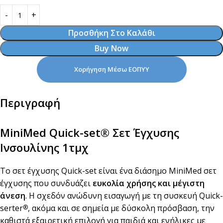
Προσθήκη Στο Καλάθι
Buy Now
Χορήγηση Μέσω ΕΟΠΥΥ
Περιγραφή
MiniMed Quick-set® Σετ Έγχυσης
Ινσουλίνης 1τμχ
Το σετ έγχυσης Quick-set είναι ένα διάσημο MiniMed σετ
έγχυσης που συνδυάζει
ευκολία χρήσης και μέγιστη
άνεση
. Η σχεδόν ανώδυνη εισαγωγή με τη συσκευή Quick-
serter
, ακόμα και σε σημεία με δύσκολη πρόσβαση, την
®
καθιστά εξαιρετική επιλογή για παιδιά και ενήλικες με