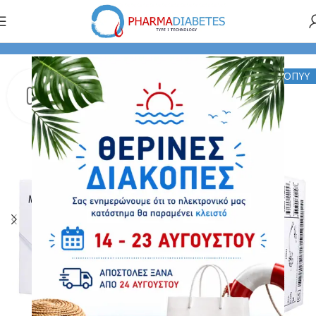
ας Έγχυσης Ινσουλίνης
Καθετήρες Έγχυσης Ινσουλίνης
ΕΟΠΥΥ