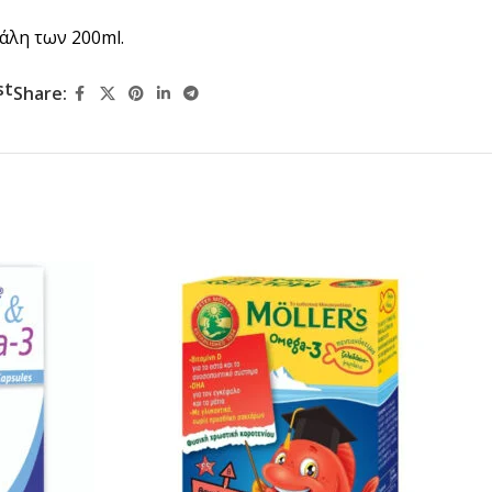
άλη των 200ml.
st
Share: