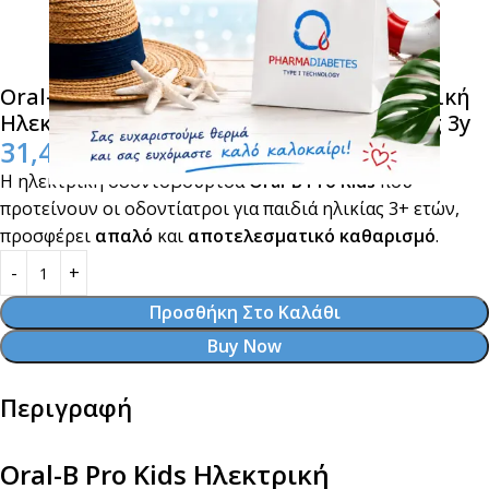
Oral-B Pro Kids Electric Toothbrush Παιδική
Ηλεκτρικη Οδοντόβουρτσα The Lion King 3y
31,40
€
Η ηλεκτρική οδοντόβουρτσα
Oral-B Pro Kids
που
προτείνουν οι οδοντίατροι για παιδιά ηλικίας 3+ ετών,
προσφέρει
απαλό
και
αποτελεσματικό καθαρισμό
.
Προσθήκη Στο Καλάθι
Buy Now
Περιγραφή
Oral-B Pro Kids Ηλεκτρική