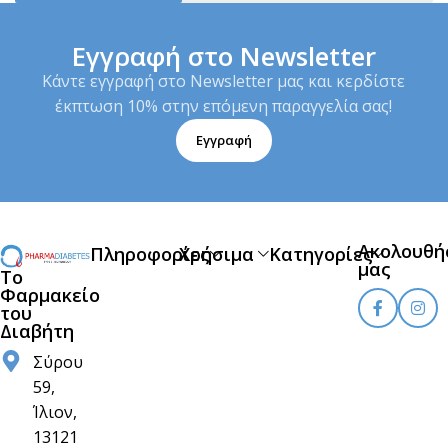
Εγγραφή στο Newsletter
Κάντε εγγραφή στο Newsletter μας και κερδίστε
έκπτωση 10% στην επόμενη παραγγελία σας!
Εγγραφή
Ακολουθή
Πληροφορίες
Χρήσιμα
Κατηγορίες
μας
Το
Φαρμακείο
του
Διαβήτη
Σύρου
59,
Ίλιον,
13121