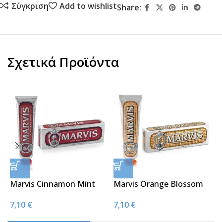
Σύγκριση
Add to wishlist
Share:
Σχετικά Προϊόντα
Marvis Cinnamon Mint
Marvis Orange Blossom
M
Toothpaste,
Bloom Mint Toothpaste
A
7,10
€
7,10
€
7
Οδοντόκρεμα – 85ml
75ml
8