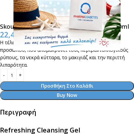
SkourasMed Refreshing Cleansing Gel 200ml
22,40
€
Η τέλεια φόρμουλα για σχολαστικό καθαρισμό του
προσώπου, που απομακρύνει τους περιβαντολλογικούς
ρύπους, τα νεκρά κύτταρα, το μακιγιάζ και την περιττή
λιπαρότητα.
Προσθήκη Στο Καλάθι
Buy Now
Περιγραφή
Refreshing Cleansing Gel