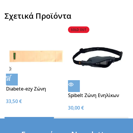
Σχετικά Προϊόντα
SOLD OUT
Diabete-ezy Ζώνη
S
Αντλίας Ινσουλίνης
Spibelt Ζώνη Ενηλίκων
33,50
€
3
Μπεζ
Γκρι (60-120cm)
30,00
€