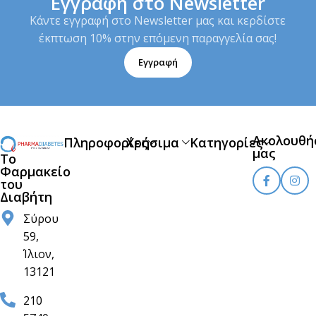
Εγγραφή στο Newsletter
Κάντε εγγραφή στο Newsletter μας και κερδίστε
έκπτωση 10% στην επόμενη παραγγελία σας!
Εγγραφή
Ακολουθή
Πληροφορίες
Χρήσιμα
Κατηγορίες
μας
Το
Φαρμακείο
του
Διαβήτη
Σύρου
59,
Ίλιον,
13121
210