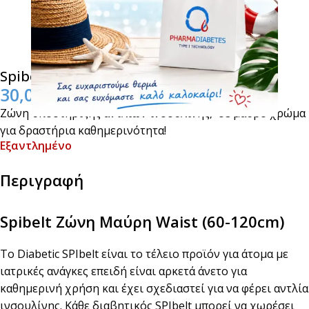
Spibelt Ζώνη Μαύρη Waist (60-120cm)
30,00
€
Ζώνη υποστήριξης αντλιών ινσουλίνης, σε μαύρο χρώμα
για δραστήρια καθημερινότητα!
Εξαντλημένο
Περιγραφή
Spibelt Ζώνη Μαύρη Waist (60-120cm)
Το Diabetic SPIbelt είναι το τέλειο προϊόν για άτομα με
ιατρικές ανάγκες επειδή είναι αρκετά άνετο για
καθημερινή χρήση και έχει σχεδιαστεί για να φέρει αντλία
ινσουλίνης. Κάθε διαβητικός SPIbelt μπορεί να χωρέσει