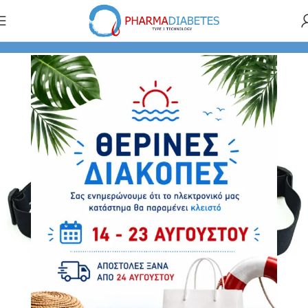
τικά Συσκευών - Αισθητήρων
Θήκες - Ζώνες Medtronic
SOLD OUT