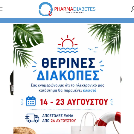
τικά Συσκευών - Αισθητήρων
Θήκες - Ζώνες Medtronic