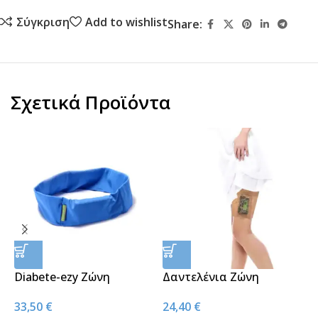
Σύγκριση
Add to wishlist
Share:
Σχετικά Προϊόντα
Diabete-ezy Ζώνη
Δαντελένια Ζώνη
Αντλίας Ινσουλίνης
Στήριξης Αντλίας για το
S
33,50
€
24,40
€
Μπλε
Πόδι – Μπεζ
Γ