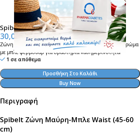
Spibelt Παιδική Ζώνη Μαύρη-Μπλε
30,00
€
Ζώνη υποστήριξης αντλιών ινσουλίνης, σε μαύρο χρώμα
με μπλε φερμουάρ για δραστήρια καθημερινότητα!
1 σε απόθεμα
Προσθήκη Στο Καλάθι
Buy Now
Περιγραφή
Spibelt Ζώνη Μαύρη-Μπλε Waist (45-60
cm)