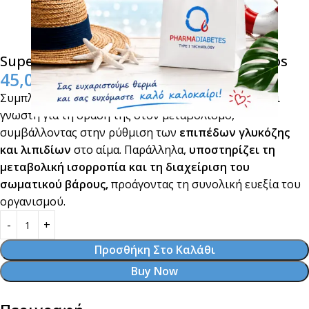
Superfoods Berberine Plus 1200mg 90 caps
45,00
€
Συμπλήρωμα διατροφής με
βερβερίνη
η οποία είναι
γνωστή για τη δράση της στον μεταβολισμό,
συμβάλλοντας στην ρύθμιση των
επιπέδων γλυκόζης
και λιπιδίων
στο αίμα. Παράλληλα,
υποστηρίζει τη
μεταβολική ισορροπία και τη διαχείριση του
σωματικού βάρους,
προάγοντας τη συνολική ευεξία του
οργανισμού.
Προσθήκη Στο Καλάθι
Buy Now