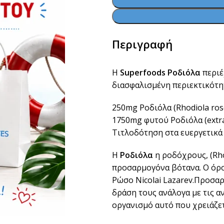
Περιγραφή
Η
Superfoods Ροδιόλα
περιέ
διασφαλισμένη περιεκτικότη
250mg Ροδιόλα (Rhodiola rose
1750mg φυτού Ροδιόλα (extrac
Τιτλοδότηση στα ευεργετικά 
Η
Ροδιόλα
η ροδόχρους, (Rho
προσαρμογόνα βότανα. Ο όρο
Ρώσο Nicolai Lazarev.Προσα
δράση τους ανάλογα με τις 
οργανισμό αυτό που χρειάζετ