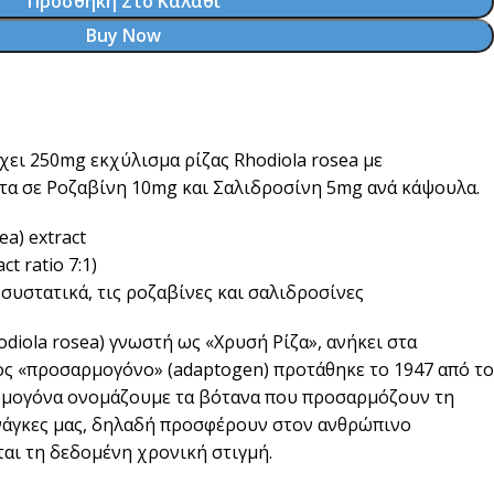
Προσθήκη Στο Καλάθι
Buy Now
χει 250mg εκχύλισμα ρίζας Rhodiola rosea με
τα σε Ροζαβίνη 10mg και Σαλιδροσίνη 5mg ανά κάψουλα.
a) extract
t ratio 7:1)
συστατικά, τις ροζαβίνες και σαλιδροσίνες
diola rosea) γνωστή ως «Χρυσή Ρίζα», ανήκει στα
ς «προσαρμογόνο» (adaptogen) προτάθηκε το 1947 από το
ρμογόνα ονομάζουμε τα βότανα που προσαρμόζουν τη
ανάγκες μας, δηλαδή προσφέρουν στον ανθρώπινο
αι τη δεδομένη χρονική στιγμή.