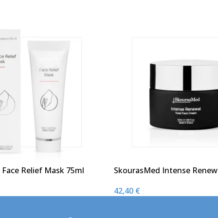
Face Relief Mask 75ml
SkourasMed Intense Renewa
Face Cream 50ml
42,40
€