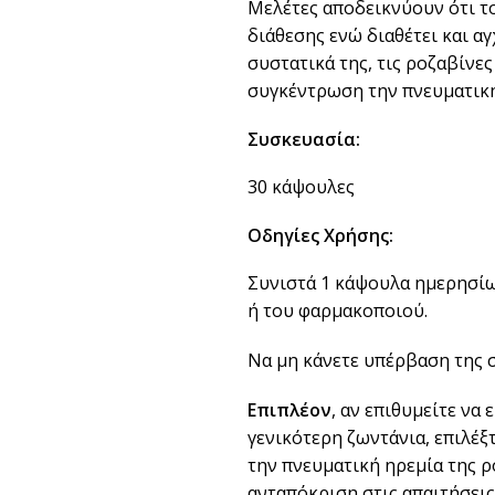
Μελέτες αποδεικνύουν ότι τ
διάθεσης ενώ διαθέτει και αγ
συστατικά της, τις ροζαβίνες
συγκέντρωση την πνευματική
Συσκευασία:
30 κάψουλες
Οδηγίες Χρήσης:
Συνιστά 1 κάψουλα ημερησίως
ή του φαρμακοποιού.
Να μη κάνετε υπέρβαση της 
Επιπλέον
, αν επιθυμείτε να 
γενικότερη ζωντάνια, επιλέξ
την πνευματική ηρεμία της ρ
ανταπόκριση στις απαιτήσεις