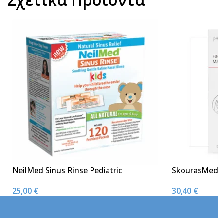
NeilMed Sinus Rinse Pediatric
SkourasMed 
Ανταλλακτικά 120 φακελάκια
30,40
€
25,00
€