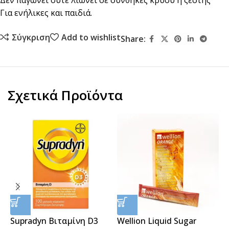
Δεν παγώνει ούτε λιώνει σε συνθήκες κρύου ή ζέστης
Για ενήλικες και παιδιά.
Σύγκριση
Add to wishlist
Share:
Σχετικά Προϊόντα
Supradyn Βιταμίνη D3
Wellion Liquid Sugar