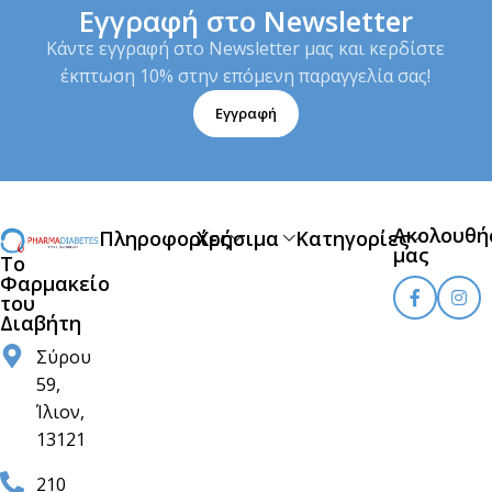
Εγγραφή στο Newsletter
Κάντε εγγραφή στο Newsletter μας και κερδίστε
έκπτωση 10% στην επόμενη παραγγελία σας!
Εγγραφή
Ακολουθή
Πληροφορίες
Χρήσιμα
Κατηγορίες
μας
Το
Φαρμακείο
του
Διαβήτη
Σύρου
59,
Ίλιον,
13121
210