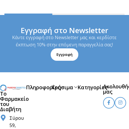
Εγγραφή στο Newsletter
Κάντε εγγραφή στο Newsletter μας και κερδίστε
έκπτωση 10% στην επόμενη παραγγελία σας!
Εγγραφή
Ακολουθή
Πληροφορίες
Χρήσιμα
Κατηγορίες
μας
Το
Φαρμακείο
του
Διαβήτη
Σύρου
59,