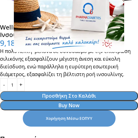
Wellion Medfine Plus Βελόνες Πένας
Ινσουλίνης 31G-6mm 100τμχ
9,18
€
H πολύ λεπτή βελόνα σε συνδυασμό με την επίστρωση
σιλικόνης εξασφαλίζουν μέγιστη άνεση και εύκολη
διείσδυση, ενώ παράλληλα η ευρύτερη εσωτερική
διάμετρος, εξασφαλίζει τη βέλτιστη ροή ινσουλίνης.
Προσθήκη Στο Καλάθι
Buy Now
Χορήγηση Μέσω ΕΟΠΥΥ