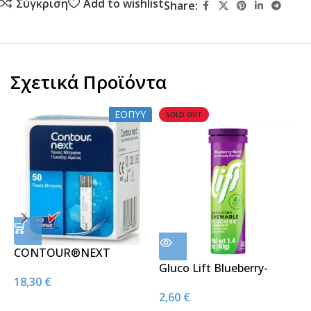
Σύγκριση
Add to wishlist
Share:
Σχετικά Προϊόντα
ΕΟΠΥΥ
SOLD OUT
CONTOUR®ΝΕΧΤ
Ταινίες Μέτρησης
Gluco Lift Blueberry-
G
18,30
€
Σακχάρου 50strips
Ταμπλέτες
Τ
2,60
€
1
Υπογλυκαιμίας (10 tabs)
Υ