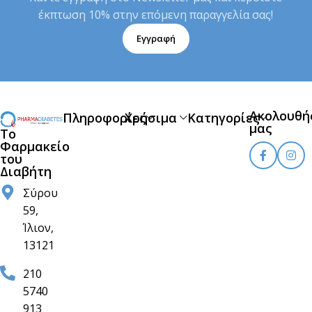
έκπτωση 10% στην επόμενη παραγγελία σας!
Εγγραφή
Ακολουθή
Πληροφορίες
Χρήσιμα
Κατηγορίες
μας
Το
Φαρμακείο
του
Διαβήτη
Σύρου
59,
Ίλιον,
13121
210
5740
913