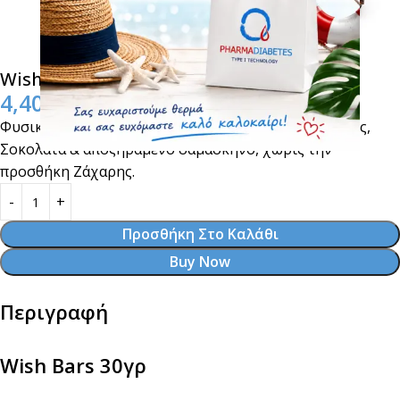
Wish Bars 30γρ Κουτί με 6 τεμ.
4,40
€
Φυσική μπάρα δημητριακών με μέλι, ξηρούς καρπούς,
Σοκολάτα & αποξηραμένο δαμάσκηνο, χωρίς την
προσθήκη Ζάχαρης.
Προσθήκη Στο Καλάθι
Buy Now
Περιγραφή
Wish Bars 30γρ