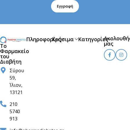
Εγγραφή
Ακολουθή
Πληροφορίες
Χρήσιμα
Κατηγορίες
μας
Το
Φαρμακείο
του
Διαβήτη
Σύρου
59,
Ίλιον,
13121
210
5740
913