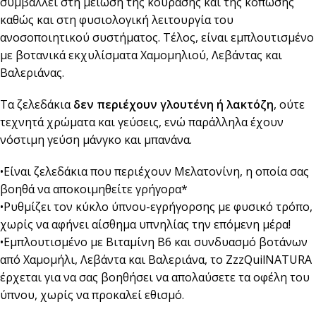
συμβάλλει στη μείωση της κούρασης και της κόπωσης
καθώς και στη φυσιολογική λειτουργία του
ανοσοποιητικού συστήματος. Τέλος, είναι εμπλουτισμένο
με βοτανικά εκχυλίσματα Χαμομηλιού, Λεβάντας και
Βαλεριάνας.
Τα ζελεδάκια
δεν περιέχουν γλουτένη ή λακτόζη
, ούτε
τεχνητά χρώματα και γεύσεις, ενώ παράλληλα έχουν
νόστιμη γεύση μάνγκο και μπανάνα.
•Είναι ζελεδάκια που περιέχουν Μελατονίνη, η οποία σας
βοηθά να αποκοιμηθείτε γρήγορα*
•Ρυθμίζει τον κύκλο ύπνου-εγρήγορσης με φυσικό τρόπο,
χωρίς να αφήνει αίσθημα υπνηλίας την επόμενη μέρα!
•Εμπλουτισμένο με Βιταμίνη Β6 και συνδυασμό βοτάνων
από Χαμομήλι, Λεβάντα και Βαλεριάνα, το ZzzQuilNATURA
έρχεται για να σας βοηθήσει να απολαύσετε τα οφέλη του
ύπνου, χωρίς να προκαλεί εθισμό.