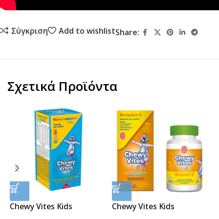
Σύγκριση
Add to wishlist
Share:
Σχετικά Προϊόντα
Chewy Vites Kids
Chewy Vites Kids
E
Multivitamin Plus 60caps
Βιταμίνη C 60caps