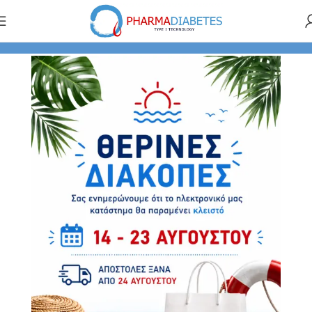
Αρχική σελίδα
ΠΡΟΪΟΝΤΑ ΦΑΡΜΑΚΕΙΟΥ
Skouras Med
SOLD OUT