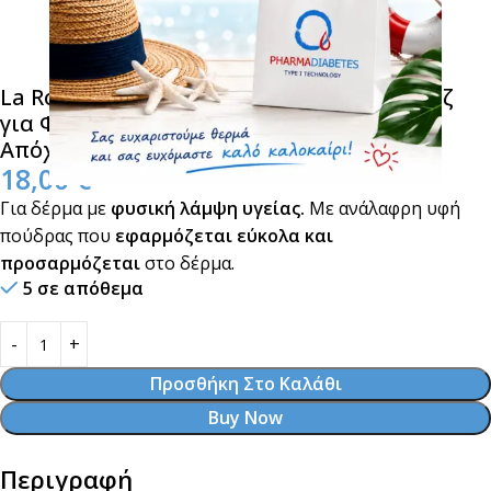
La Roche Posay Toleriane Teint Blush Ρουζ
για Φυσικό & Λαμπερό Αποτέλεσμα σε
Απόχρωση Rose Dore (02) 5gr
18,00
€
Για δέρμα με
φυσική λάμψη υγείας.
Με ανάλαφρη υφή
πούδρας που
εφαρμόζεται εύκολα και
προσαρμόζεται
στο δέρμα.
5 σε απόθεμα
Προσθήκη Στο Καλάθι
Buy Now
Περιγραφή