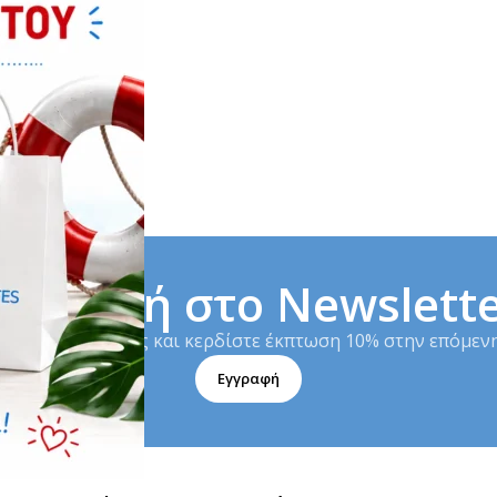
γγραφή στο Newslett
το Newsletter μας και κερδίστε έκπτωση 10% στην επόμενη
Εγγραφή