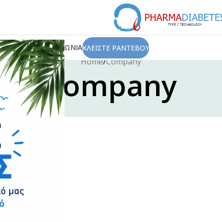
ΙΟΥ
ΑΡΘΡΑ
ΕΠΙΚΟΙΝΩΝΙΑ
ΚΛΕΙΣΤΕ ΡΑΝΤΕΒΟΥ
Home
Company
Company
Company
Fast Fashion vs. Slow Style: Which Side
Are You On?