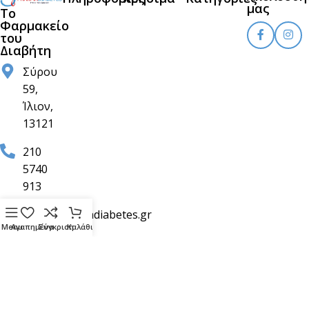
μας
Το
Φαρμακείο
του
Διαβήτη
Σύρου
59,
Ίλιον,
13121
210
5740
913
info@pharmadiabetes.gr
Menu
Αγαπημένα
Σύγκριση
Καλάθι
Copyright © 2026 Pharmadiabetes