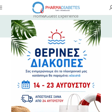
Home
Guest Experience
Guest Experience
Guest Experience
Guest Experience
Fast Fashion vs. Slow Style: Which Side Are You
Embracing Modern Styles: A Behind-the-Scenes
On?
Story of Fashion